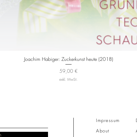
Schnellansicht
Joachim Habiger: Zuckerkunst heute (2018)
Preis
59,00 €
exkl. MwSt.
Impressum
About
n