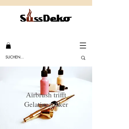
Airbrush trifft
Gelatinezucker