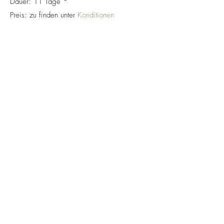
Dauer: 11 Tage *
Preis: zu finden unter
Konditionen
*KURSZEITEN:
1. Tag:
10.00 - 18.00
2. bis 10. Tag:
09.00 - 17.30
11. Tag:
09.00 - 15.00
jetzt online buchen
Impressum
Datenschutz
FAQ
About
AGBs
Facebook