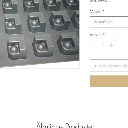
exkl. MwSt.
Muster
*
Auswählen
Anzahl
*
In den Warenkor
Ähnliche Produkte