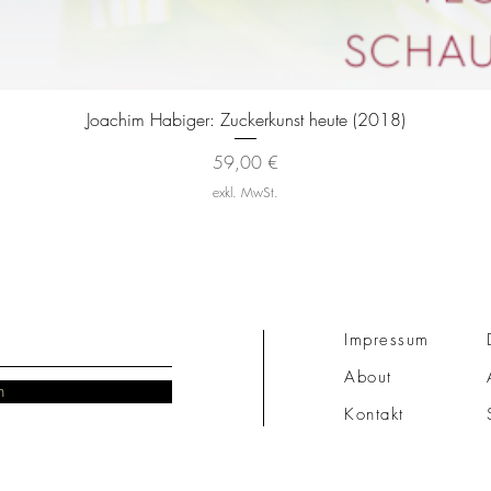
Schnellansicht
Joachim Habiger: Zuckerkunst heute (2018)
Preis
59,00 €
exkl. MwSt.
Impressum
About
n
Kontakt