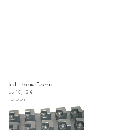
Lochtüllen aus Edelstahl
Sale-Preis
ab
10,12 €
exkl. MwSt.