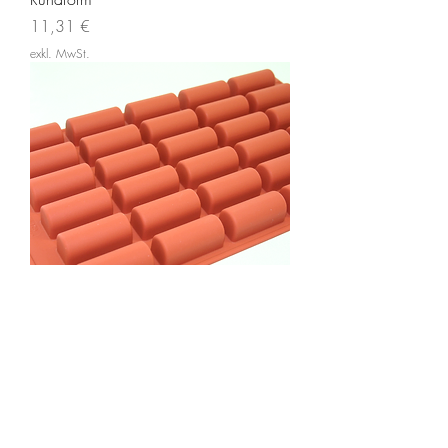
Preis
11,31 €
exkl. MwSt.
Bûche
Preis
9,88 €
exkl. MwSt.