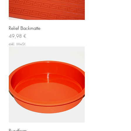
Relief Backmatte
Preis
49,98 €
exkl. MwSt.
Rundform