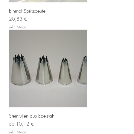
Einmal Spritzbeutel
Preis
20,83 €
exkl. MwSt.
Sterntüllen aus Edelstahl
Sale-Preis
ab
10,12 €
exkl. MwSt.