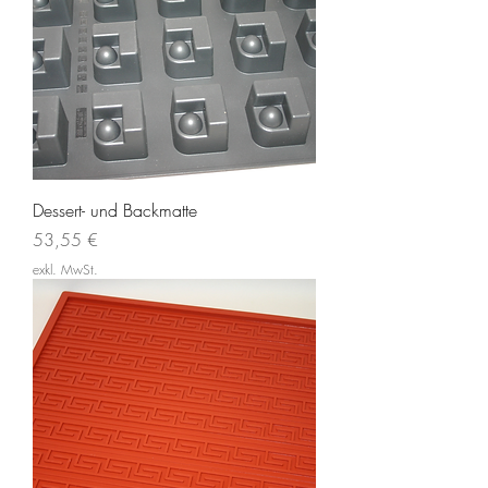
Dessert- und Backmatte
Preis
53,55 €
exkl. MwSt.