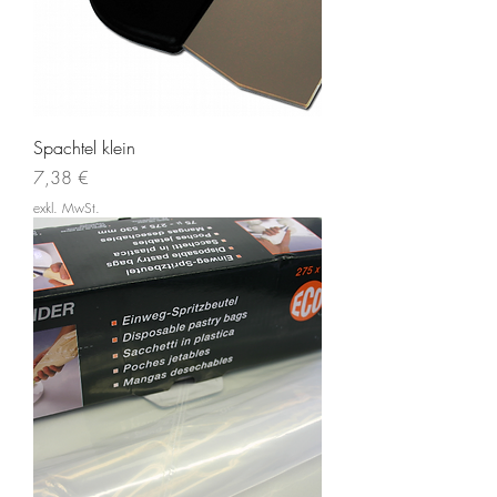
Spachtel klein
Preis
7,38 €
exkl. MwSt.